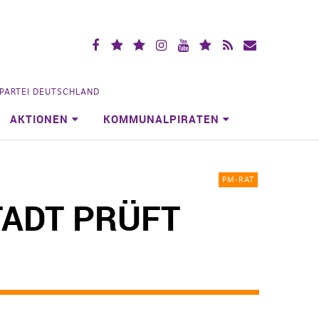
Facebook
X
Mastodon
Instagramm
YouTube
Piraten.Space
RSS
Mailingliste
(vorm.
Videoportal
Köln
Twitter)
NPARTEI DEUTSCHLAND
AKTIONEN
KOMMUNALPIRATEN
PM-RAT
ADT PRÜFT