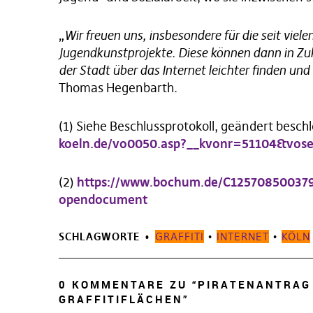
„
Wir freuen uns, insbesondere für die seit viel
Jugendkunstprojekte. Diese können dann in Zu
der Stadt über das Internet leichter finden un
Thomas Hegenbarth.
(1) Siehe Beschlussprotokoll, geändert besch
koeln.de/vo0050.asp?__kvonr=51104&vose
(2)
https://www.bochum.de/C1257085003
opendocument
SCHLAGWORTE
GRAFFITI
•
INTERNET
•
KÖLN
0 KOMMENTARE ZU “
PIRATENANTRAG
GRAFFITIFLÄCHEN
”