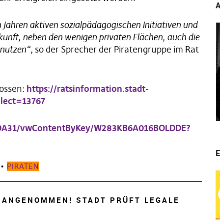
A
en Jahren aktiven sozialpädagogischen Initiativen und
kunft, neben den wenigen privaten Flächen, auch die
d nutzen“
, so der Sprecher der Piratengruppe im Rat
lossen:
https://ratsinformation.stadt-
lect=13767
79A31/vwContentByKey/W283KB6A016BOLDDE?
E
•
PIRATEN
 ANGENOMMEN! STADT PRÜFT LEGALE