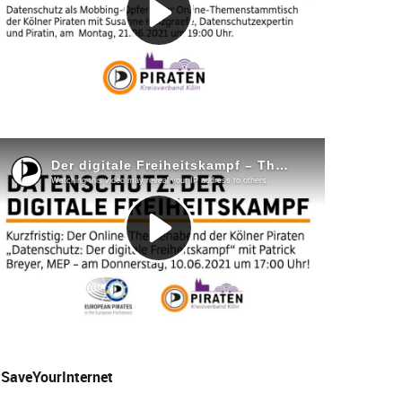
SaveYourInternet