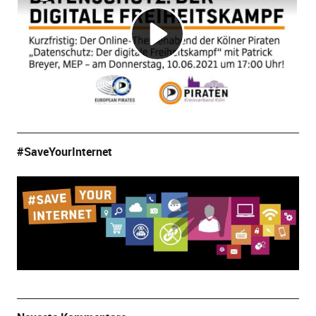
#SaveYourInternet