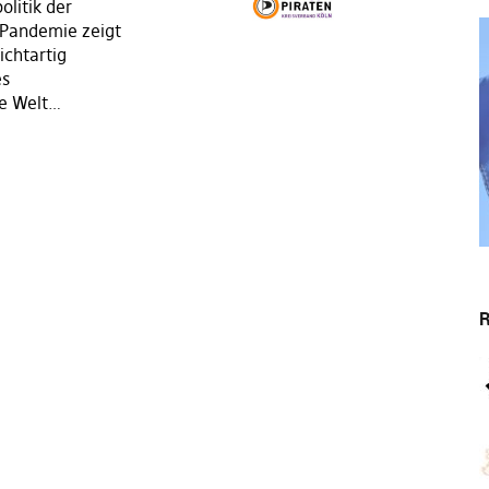
litik der
 Pandemie zeigt
ichtartig
es
ze Welt…
R