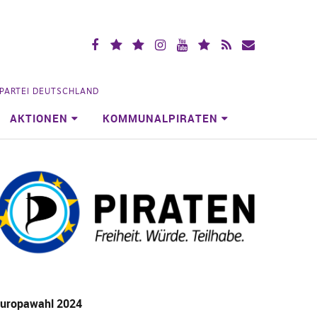
Facebook
X
Mastodon
Instagramm
YouTube
Piraten.Space
RSS
Mailingliste
(vorm.
Videoportal
Köln
Twitter)
NPARTEI DEUTSCHLAND
AKTIONEN
KOMMUNALPIRATEN
uropawahl 2024