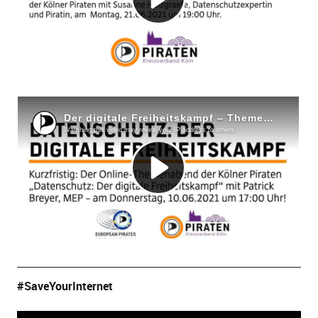
#SaveYourInternet