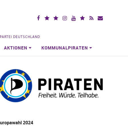
Facebook
X
Mastodon
Instagramm
YouTube
Piraten.Space
RSS
Mailingliste
(vorm.
Videoportal
Köln
Twitter)
NPARTEI DEUTSCHLAND
AKTIONEN
KOMMUNALPIRATEN
uropawahl 2024