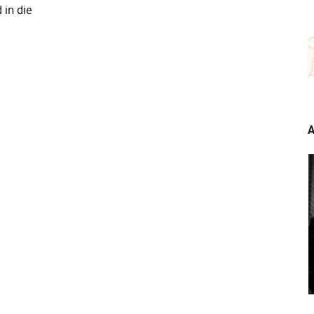
 in die
…
A