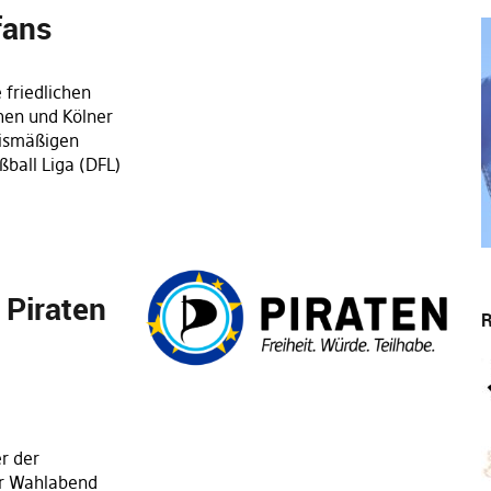
fans
 friedlichen
hen und Kölner
nismäßigen
ßball Liga (DFL)
 Piraten
R
r der
er Wahlabend